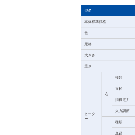
型名
本体標準価格
色
定格
大きさ
重さ
種類
直径
右
消費電力
火力調節
ヒータ
ー
種類
直径