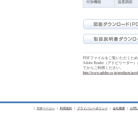
付加機能
温度調節
図面ダウンロード(PDF)
取扱説明書ダウンロード
PDFファイルをご覧いただくた
Adobe Reader（アドビリ
てからご利用ください。
http://www.adobe.co.jp/products/acro
｜
TOPページへ
｜
利用規約
｜
プライバシーポリシー
｜
会社概要
｜
お問