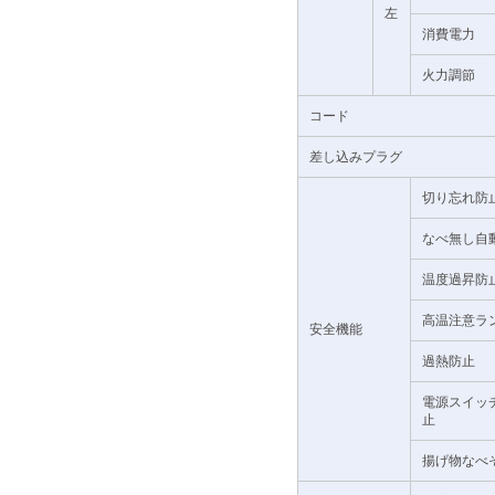
左
消費電力
火力調節
コード
差し込みプラグ
切り忘れ防
なべ無し自
温度過昇防
高温注意ラ
安全機能
過熱防止
電源スイッ
止
揚げ物なべ